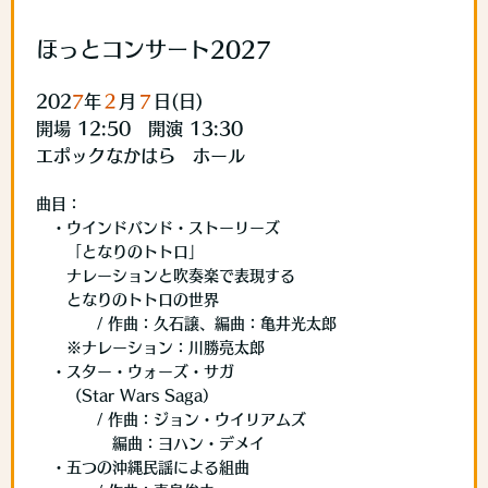
ほっとコンサート2027
202
7
年
２
月
７
日(日)
開場 12:50 開演 13:30
エポックなかはら ホール
曲目：
・ウインドバンド・ストーリーズ
「となりのトトロ」
ナレーションと吹奏楽で表現する
となりのトトロの世界
/ 作曲：久石譲、編曲：亀井光太郎
※ナレーション：川勝亮太郎
・スター・ウォーズ・サガ
（Star Wars Saga）
/ 作曲：ジョン・ウイリアムズ
編曲：ヨハン・デメイ
・五つの沖縄民謡による組曲